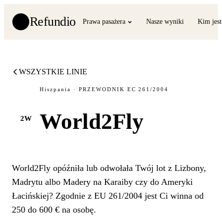
Refundio
Prawa pasażera
Nasze wyniki
Kim jes
WSZYSTKIE LINIE
Hiszpania · PRZEWODNIK EC 261/2004
World2Fly
2W
World2Fly opóźniła lub odwołała Twój lot z Lizbony,
Madrytu albo Madery na Karaiby czy do Ameryki
Łacińskiej? Zgodnie z EU 261/2004 jest Ci winna od
250 do 600 € na osobę.