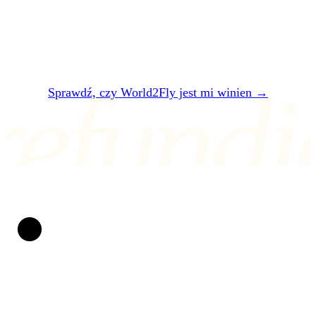
godziny powiemy, czy World2Fly jest ci
winien — i ile dokładnie.
refundi
Sprawdź, czy World2Fly jest mi winien →
ALBO NAPISZ NA air@refundio.eu
Refundio
Spartaczone loty zmieniamy w pieniądze na koncie. O
prawa pasażera walczymy już od 2019 roku. Bez
papierologii, bez stresu i z jasną umową: jeśli nie
wygramy, nasze usługi nie kosztują Cię ani grosza.