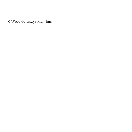
Wróć do wszystkich linii
PODSUMOWUJĄC
World2Fly
spartaczył ci lot.
Daj sobie
zapłacić
.
Dwie minuty. Za darmo. Bez rejestracji. W 24