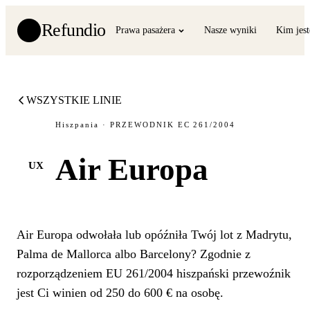
Refundio
Prawa pasażera
Nasze wyniki
Kim jes
WSZYSTKIE LINIE
Hiszpania · PRZEWODNIK EC 261/2004
Air Europa
UX
Air Europa odwołała lub opóźniła Twój lot z Madrytu,
Palma de Mallorca albo Barcelony? Zgodnie z
rozporządzeniem EU 261/2004 hiszpański przewoźnik
jest Ci winien od 250 do 600 € na osobę.