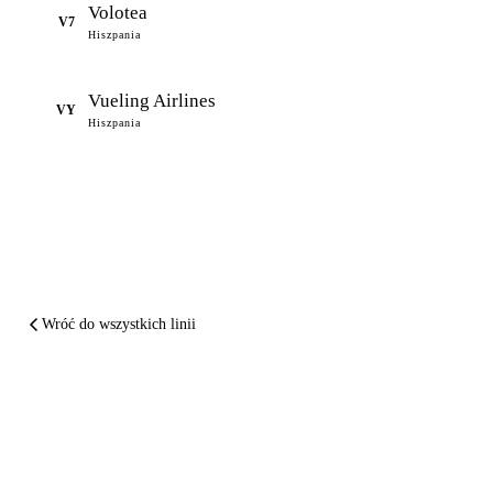
Volotea
V7
Hiszpania
Vueling Airlines
VY
Hiszpania
Wróć do wszystkich linii
PODSUMOWUJĄC