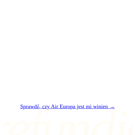
Air Europa
spartaczył ci lot.
Daj sobie
zapłacić
.
Dwie minuty. Za darmo. Bez rejestracji. W 24
godziny powiemy, czy Air Europa jest ci
winien — i ile dokładnie.
refundi
Sprawdź, czy Air Europa jest mi winien →
ALBO NAPISZ NA air@refundio.eu