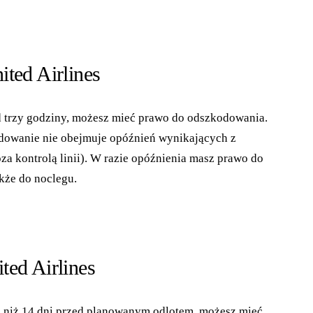
ted Airlines
onad trzy godziny, możesz mieć prawo do odszkodowania.
kodowanie nie obejmuje opóźnień wynikających z
poza kontrolą linii). W razie opóźnienia masz prawo do
kże do noclegu.
ted Airlines
ócej niż 14 dni przed planowanym odlotem, możesz mieć