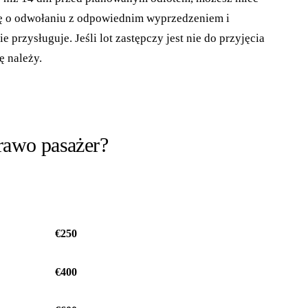
ię o odwołaniu z odpowiednim wyprzedzeniem i
przysługuje. Jeśli lot zastępczy jest nie do przyjęcia
ę należy.
rawo pasażer?
ODSZKODOWANIE NA OSOBĘ
€250
€400