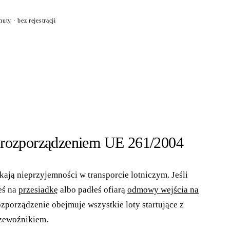
ty · bez rejestracji
 rozporządzeniem UE 261/2004
ają nieprzyjemności w transporcie lotniczym. Jeśli
łeś na
przesiadkę
albo padłeś ofiarą
odmowy wejścia na
porządzenie obejmuje wszystkie loty startujące z
rzewoźnikiem.