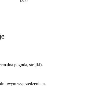
€600
je
emalna pogoda, strajki).
14-dniowym wyprzedzeniem.