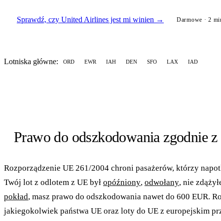
Sprawdź, czy United Airlines jest mi winien →
Darmowe · 2 minu
Lotniska główne:
ORD
EWR
IAH
DEN
SFO
LAX
IAD
Prawo do odszkodowania zgodnie z
Rozporządzenie UE 261/2004 chroni pasażerów, którzy napotk
Twój lot z odlotem z UE był
opóźniony
,
odwołany
, nie zdąży
pokład
, masz prawo do odszkodowania nawet do 600 EUR. Roz
jakiegokolwiek państwa UE oraz loty do UE z europejskim p