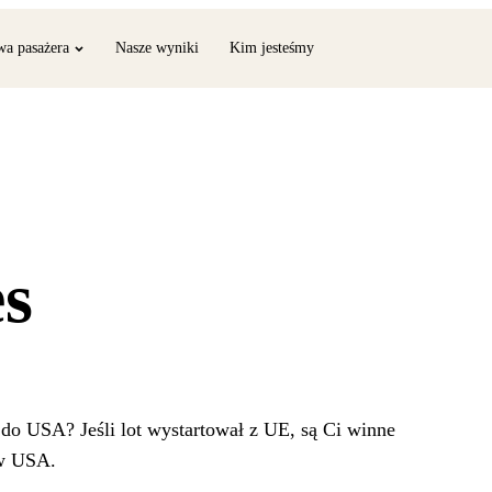
wa pasażera
Nasze wyniki
Kim jesteśmy
es
 do USA? Jeśli lot wystartował z UE, są Ci winne
 w USA.