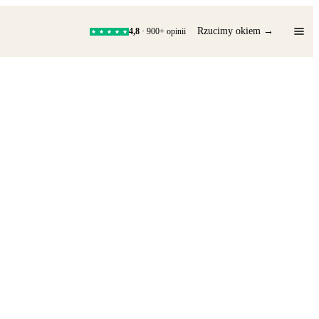
Rzucimy okiem →
4,8
· 900+ opinii