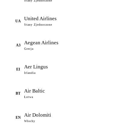
Stany Zjednoczone
United Airlines
UA
Stany Zjednoczone
Aegean Airlines
A3
Grecja
Aer Lingus
EI
Irlandia
Air Baltic
BT
Łotwa
Air Dolomiti
EN
Włochy