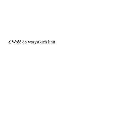
Wróć do wszystkich linii
PODSUMOWUJĄC
Delta Airlines
spartaczył ci lot.
Daj sobie
zapłacić
.