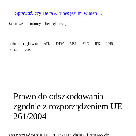
Sprawdź, czy Delta Airlines jest mi winien →
Darmowe · 2 minuty · bez rejestracji
Lotniska główne:
ATL
DTW
MSP
SLC
JFK
LHR
CDG
AMS
Prawo do odszkodowania
zgodnie z rozporządzeniem UE
261/2004
Rozporządzenie UE 261/2004 daje Ci prawo do