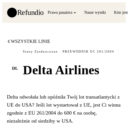
Refundio
Prawa pasażera
Nasze wyniki
Kim jes
WSZYSTKIE LINIE
Stany Zjednoczone · PRZEWODNIK EC 261/2004
Delta Airlines
DL
Delta odwołała lub opóźniła Twój lot transatlantycki z
UE do USA? Jeśli lot wystartował z UE, jest Ci winna
zgodnie z EU 261/2004 do 600 € na osobę,
niezależnie od siedziby w USA.