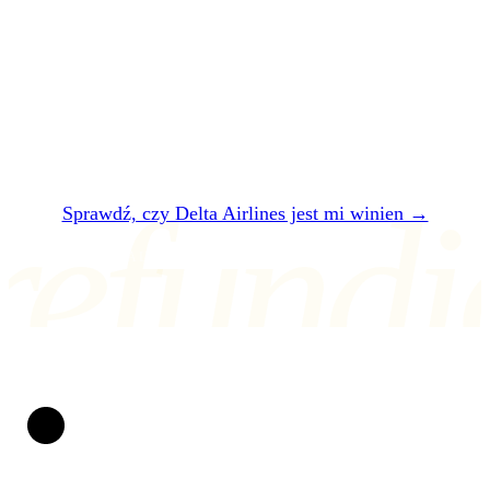
Dwie minuty. Za darmo. Bez rejestracji. W 24
godziny powiemy, czy Delta Airlines jest ci
winien — i ile dokładnie.
refundi
Sprawdź, czy Delta Airlines jest mi winien →
ALBO NAPISZ NA air@refundio.eu
Refundio
Spartaczone loty zmieniamy w pieniądze na koncie. O